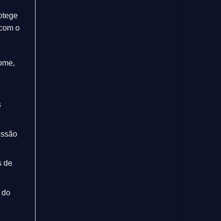
otege
 com o
nome,
s
issão
s de
 do