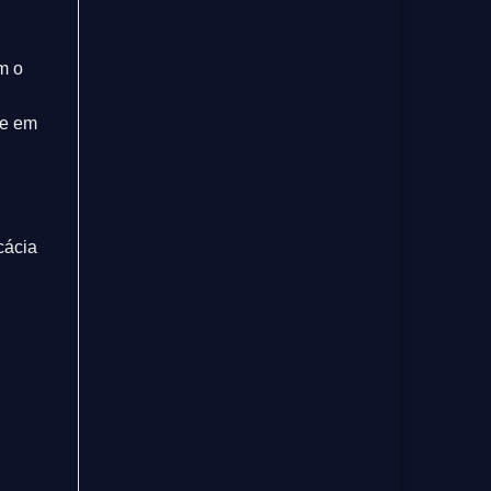
m o
 e em
cácia