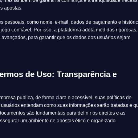
is, mas também de garantir a confiança e a tranquilidade necess
s apostas.
s pessoais, como nome, e-mail, dados de pagamento e históri
 jogo confiável. Por isso, a plataforma adota medidas rigorosas
a avançados, para garantir que os dados dos usuários sejam
 Termos de Uso: Transparência e
presa publica, de forma clara e acessível, suas políticas de
s usuários entendam como suas informações serão tratadas e q
 documentos são fundamentais para definir os direitos e as
ssegurar um ambiente de apostas ético e organizado.