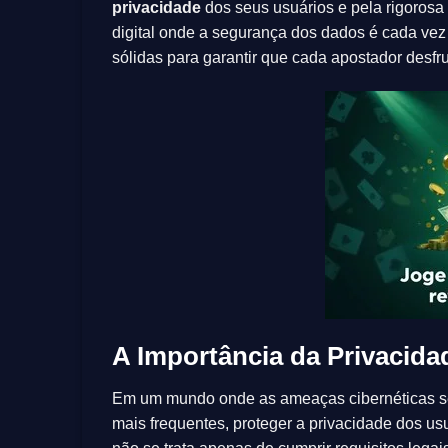
privacidade
dos seus usuários e pela rigorosa
digital onde a segurança dos dados é cada vez
sólidas para garantir que cada apostador desfr
A Importância da Privacid
Em um mundo onde as ameaças cibernéticas se
mais frequentes, proteger a privacidade dos u