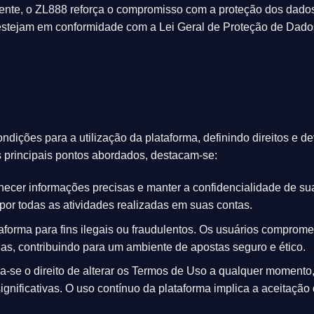
rente, o ZL888 reforça o compromisso com a proteção dos dado
 estejam em conformidade com a Lei Geral de Proteção de Dado
ições para a utilização da plataforma, definindo direitos e d
s principais pontos abordados, destacam-se:
ecer informações precisas e manter a confidencialidade de su
por todas as atividades realizadas em suas contas.
aforma para fins ilegais ou fraudulentos. Os usuários comprom
idas, contribuindo para um ambiente de apostas seguro e ético.
-se o direito de alterar os Termos de Uso a qualquer momento
nificativas. O uso contínuo da plataforma implica a aceitação