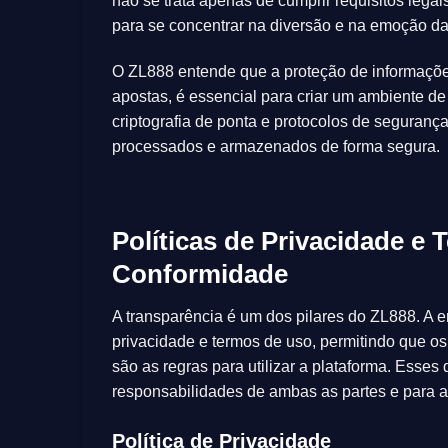
não se trata apenas de cumprir requisitos lega
para se concentrar na diversão e na emoção da
O ZL888 entende que a proteção de informaçõe
apostas, é essencial para criar um ambiente de
criptografia de ponta e protocolos de seguranç
processados e armazenados de forma segura.
Políticas de Privacidade e
Conformidade
A transparência é um dos pilares do ZL888. A em
privacidade e termos de uso, permitindo que o
são as regras para utilizar a plataforma. Esses
responsabilidades de ambas as partes e para a
Política de Privacidade